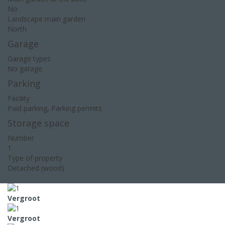
No
Landscape main garden
North
Garage
Garage types
No garage
Parking
Facility
Paid parking, Parking permits
Storage space
Number
1
Type of property
Detached (wood)
View all features
Vergroot
Vergroot