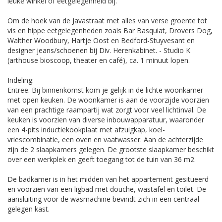
leuke winkel of eetgelegenheid bij.
Om de hoek van de Javastraat met alles van verse groente tot
vis en hippe eetgelegenheden zoals Bar Basquiat, Drovers Dog,
Walther Woodbury, Hartje Oost en Bedford-Stuyvesant en
designer jeans/schoenen bij Div. Herenkabinet. - Studio K
(arthouse bioscoop, theater en café), ca. 1 minuut lopen.
Indeling:
Entree. Bij binnenkomst kom je gelijk in de lichte woonkamer
met open keuken. De woonkamer is aan de voorzijde voorzien
van een prachtige raampartij wat zorgt voor veel lichtinval. De
keuken is voorzien van diverse inbouwapparatuur, waaronder
een 4-pits inductiekookplaat met afzuigkap, koel-
vriescombinatie, een oven en vaatwasser. Aan de achterzijde
zijn de 2 slaapkamers gelegen. De grootste slaapkamer beschikt
over een werkplek en geeft toegang tot de tuin van 36 m2.
De badkamer is in het midden van het appartement gesitueerd
en voorzien van een ligbad met douche, wastafel en toilet. De
aansluiting voor de wasmachine bevindt zich in een centraal
gelegen kast.