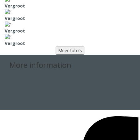
Vergroot
Vergroot
Vergroot
Vergroot
Meer foto's
More information
020-5470123
info@penp.nl
Send to a friend
Contact us
Make an appointment or plan a viewing