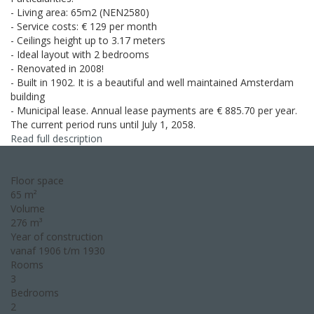
- Living area: 65m2 (NEN2580)
- Service costs: € 129 per month
- Ceilings height up to 3.17 meters
- Ideal layout with 2 bedrooms
- Renovated in 2008!
- Built in 1902. It is a beautiful and well maintained Amsterdam
building
- Municipal lease. Annual lease payments are € 885.70 per year.
The current period runs until July 1, 2058.
Read full description
Floor space
65 m²
Volume
276 m³
Year of construction
vanaf 1906 t/m 1930
Rooms
3
Bedrooms
2