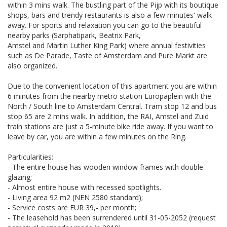
within 3 mins walk. The bustling part of the Pijp with its boutique
shops, bars and trendy restaurants is also a few minutes' walk
away. For sports and relaxation you can go to the beautiful
nearby parks (Sarphatipark, Beatrix Park,
Amstel and Martin Luther King Park) where annual festivities
such as De Parade, Taste of Amsterdam and Pure Markt are
also organized.
Due to the convenient location of this apartment you are within
6 minutes from the nearby metro station Europaplein with the
North / South line to Amsterdam Central. Tram stop 12 and bus
stop 65 are 2 mins walk. In addition, the RAI, Amstel and Zuid
train stations are just a 5-minute bike ride away. If you want to
leave by car, you are within a few minutes on the Ring.
Particularities:
- The entire house has wooden window frames with double
glazing;
- Almost entire house with recessed spotlights.
- Living area 92 m2 (NEN 2580 standard);
- Service costs are EUR 39,- per month;
- The leasehold has been surrendered until 31-05-2052 (request