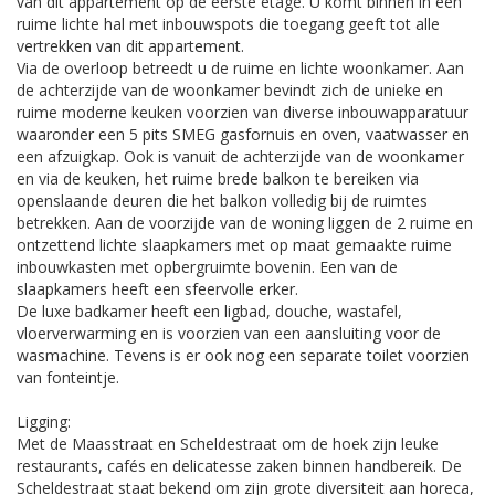
van dit appartement op de eerste etage. U komt binnen in een
ruime lichte hal met inbouwspots die toegang geeft tot alle
vertrekken van dit appartement.
Via de overloop betreedt u de ruime en lichte woonkamer. Aan
de achterzijde van de woonkamer bevindt zich de unieke en
ruime moderne keuken voorzien van diverse inbouwapparatuur
waaronder een 5 pits SMEG gasfornuis en oven, vaatwasser en
een afzuigkap. Ook is vanuit de achterzijde van de woonkamer
en via de keuken, het ruime brede balkon te bereiken via
openslaande deuren die het balkon volledig bij de ruimtes
betrekken. Aan de voorzijde van de woning liggen de 2 ruime en
ontzettend lichte slaapkamers met op maat gemaakte ruime
inbouwkasten met opbergruimte bovenin. Een van de
slaapkamers heeft een sfeervolle erker.
De luxe badkamer heeft een ligbad, douche, wastafel,
vloerverwarming en is voorzien van een aansluiting voor de
wasmachine. Tevens is er ook nog een separate toilet voorzien
van fonteintje.
Ligging:
Met de Maasstraat en Scheldestraat om de hoek zijn leuke
restaurants, cafés en delicatesse zaken binnen handbereik. De
Scheldestraat staat bekend om zijn grote diversiteit aan horeca,