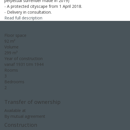
perpetual surrender made in 2019)
- A protected cityscape from 1 April 2018.
- Delivery in consultation.
Read full description
Floor space
92 m²
Volume
299 m³
Year of construction
vanaf 1931 t/m 1944
Rooms
3
Bedrooms
2
Transfer of ownership
Available at
By mutual agreement
Construction