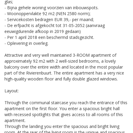
glas;
- Bijna gehele woning voorzien van inbouwspots.
- Woonoppervlakte 92 m2 (NEN 2580 norm);
- Servicekosten bedragen EUR 39,- per maand;
- De erfpacht is afgekocht tot 31-05-2052 (aanvraag
eeuwigdurende afkoop in 2019 gedaan)
- Per 1 april 2018 een beschermd stadsgezicht.
- Oplevering in overleg.
Attractive and very well maintained 3-ROOM apartment of
approximately 92 m2 with 2 well-sized bedrooms, a lovely
balcony over the entire width and located in the most popular
part of the Rivierenbuurt. The entire apartment has a very nice
high-quality wooden floor and fully double glazed windows.
Layout:
Through the communal staircase you reach the entrance of this
apartment on the first floor. You enter a spacious bright hall
with recessed spotlights that gives access to all rooms of this
apartment.
Through the landing you enter the spacious and bright living
room. At the rear of the living room is the unique and spacious