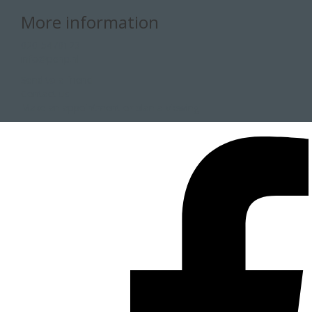
More information
020-5470123
info@penp.nl
Send to a friend
Contact us
Make an appointment or plan a viewing