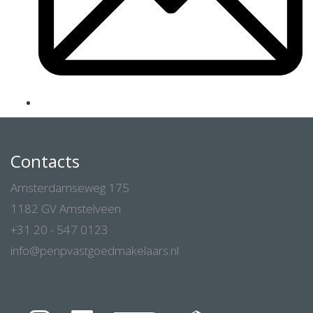
Contacts
Amsterdamseweg 175
1182 GV Amstelveen
+31 20 - 547 0123
info@penpvastgoedmakelaars.nl