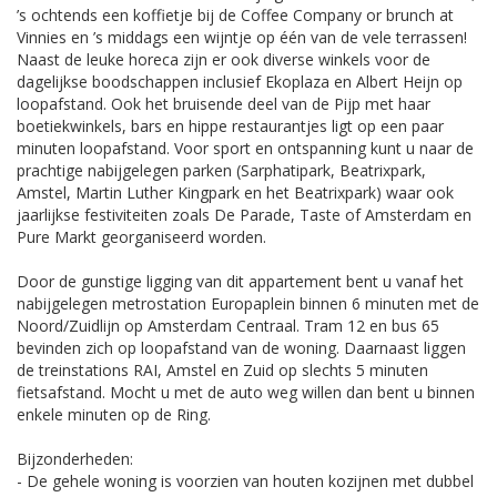
’s ochtends een koffietje bij de Coffee Company or brunch at
Vinnies en ’s middags een wijntje op één van de vele terrassen!
Naast de leuke horeca zijn er ook diverse winkels voor de
dagelijkse boodschappen inclusief Ekoplaza en Albert Heijn op
loopafstand. Ook het bruisende deel van de Pijp met haar
boetiekwinkels, bars en hippe restaurantjes ligt op een paar
minuten loopafstand. Voor sport en ontspanning kunt u naar de
prachtige nabijgelegen parken (Sarphatipark, Beatrixpark,
Amstel, Martin Luther Kingpark en het Beatrixpark) waar ook
jaarlijkse festiviteiten zoals De Parade, Taste of Amsterdam en
Pure Markt georganiseerd worden.
Door de gunstige ligging van dit appartement bent u vanaf het
nabijgelegen metrostation Europaplein binnen 6 minuten met de
Noord/Zuidlijn op Amsterdam Centraal. Tram 12 en bus 65
bevinden zich op loopafstand van de woning. Daarnaast liggen
de treinstations RAI, Amstel en Zuid op slechts 5 minuten
fietsafstand. Mocht u met de auto weg willen dan bent u binnen
enkele minuten op de Ring.
Bijzonderheden:
- De gehele woning is voorzien van houten kozijnen met dubbel